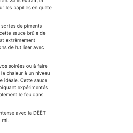
ié. Sans extrait, la
r les papilles en quête
 sortes de piments
cette sauce brûle de
 est extrêmement
s de l’utiliser avec
os soirées ou à faire
 la chaleur à un niveau
ce idéale. Cette sauce
 piquant expérimentés
ralement le feu dans
intense avec la DËËT
 ml.