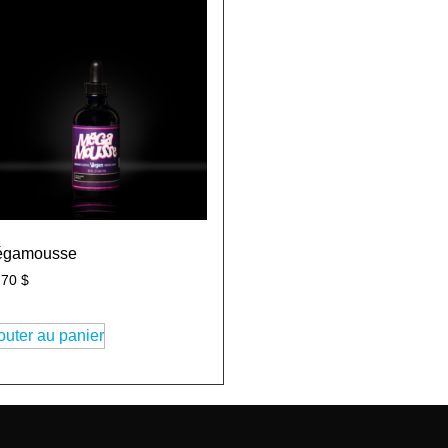
égamousse
,70
$
outer au panier