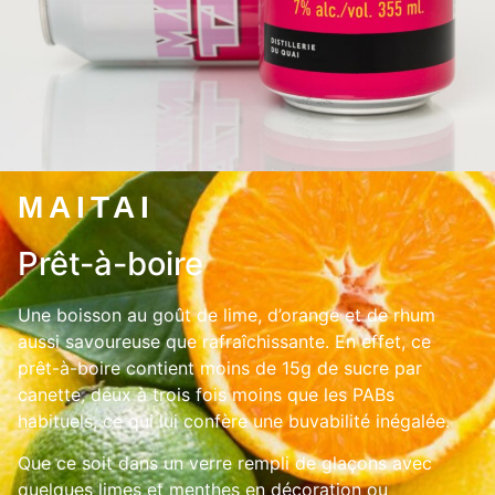
MAITAI
Prêt-à-boire
Une boisson au goût de lime, d’orange et de rhum
aussi savoureuse que rafraîchissante. En effet, ce
prêt-à-boire contient moins de 15g de sucre par
canette, deux à trois fois moins que les PABs
habituels, ce qui lui confère une buvabilité inégalée.
Que ce soit dans un verre rempli de glaçons avec
quelques limes et menthes en décoration ou