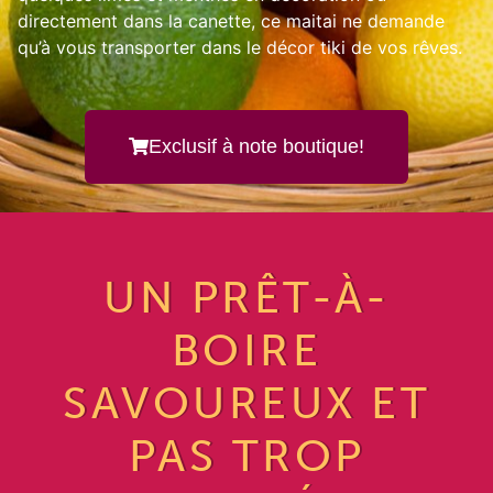
directement dans la canette, ce maitai ne demande
qu’à vous transporter dans le décor tiki de vos rêves.
Exclusif à note boutique!
UN PRÊT-À-
BOIRE
SAVOUREUX ET
PAS TROP