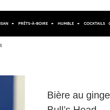
ISAN
PRÊTS-À-BOIRE
HUMBLE
COCKTAILS
0$
Bière au ging
Bull’s Head