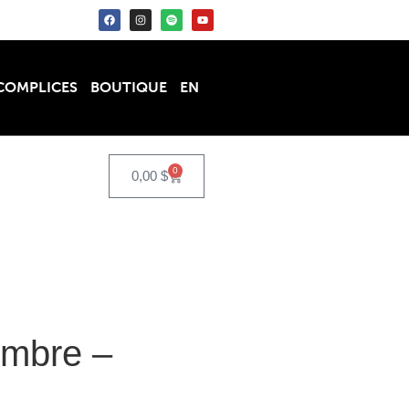
COMPLICES
BOUTIQUE
EN
0
0,00
$
embre –