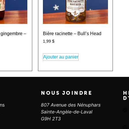
t gingembre –
Bière racinette – Bull’s Head
1,99
$
Ajouter au panier
NOUS JOINDRE
H
D
ans
807 Avenue des Nénuphars
.
Sainte-Angèle-de-Laval
G9H 2T3