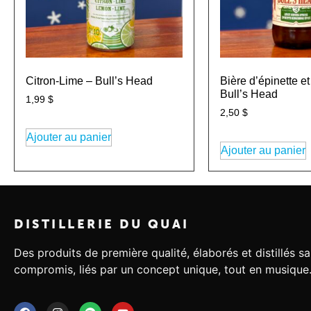
Citron-Lime – Bull’s Head
Bière d’épinette e
Bull’s Head
1,99
$
2,50
$
Ajouter au panier
Ajouter au panier
DISTILLERIE DU QUAI
Des produits de première qualité, élaborés et distillés s
compromis, liés par un concept unique, tout en musique