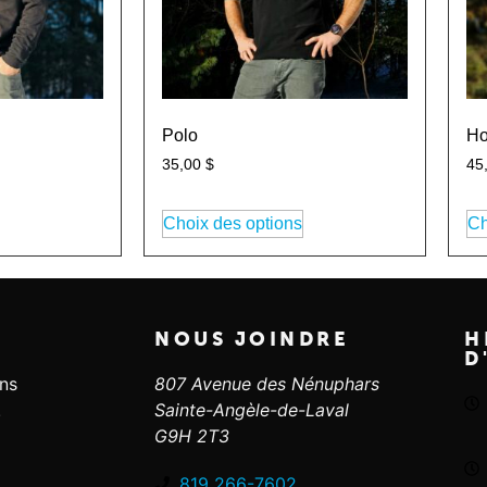
Polo
Ho
35,00
$
45
Choix des options
Ch
NOUS JOINDRE
H
D
ans
807 Avenue des Nénuphars
.
Sainte-Angèle-de-Laval
G9H 2T3
819 266-7602