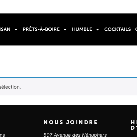
ISAN
PRÊTS-À-BOIRE
HUMBLE
COCKTAILS
élection.
NOUS JOINDRE
H
D
ans
807 Avenue des Nénuphars