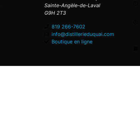
.
Sainte-Angèle-de-Laval
G9H 2T3
819 266-7602
info@distillerieduquai.com
Boutique en ligne