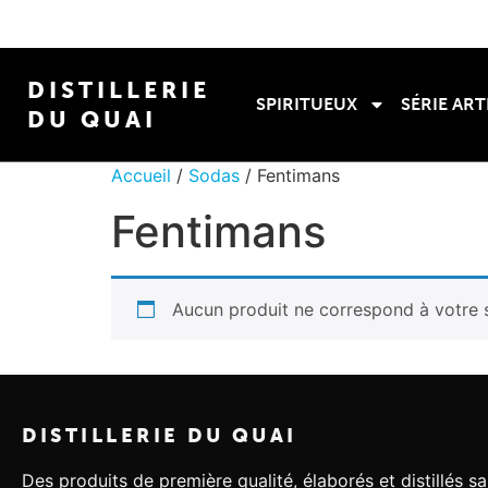
DISTILLERIE
SPIRITUEUX
SÉRIE ART
DU QUAI
Accueil
/
Sodas
/ Fentimans
Fentimans
Aucun produit ne correspond à votre s
DISTILLERIE DU QUAI
Des produits de première qualité, élaborés et distillés s