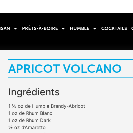
ISAN
PRÊTS-À-BOIRE
HUMBLE
COCKTAILS
APRICOT VOLCANO
Ingrédients
1 ½ oz de Humble Brandy-Abricot
1 oz de Rhum Blanc
1 oz de Rhum Dark
½ oz d’Amaretto