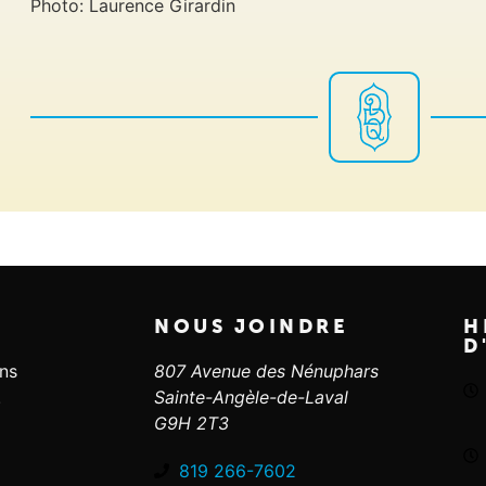
Photo: Laurence Girardin
NOUS JOINDRE
H
D
ans
807 Avenue des Nénuphars
.
Sainte-Angèle-de-Laval
G9H 2T3
819 266-7602