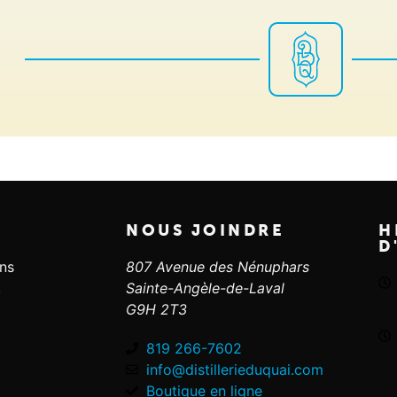
NOUS JOINDRE
H
D
ans
807 Avenue des Nénuphars
.
Sainte-Angèle-de-Laval
G9H 2T3
819 266-7602
info@distillerieduquai.com
Boutique en ligne