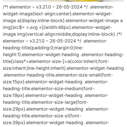
/*! elementor – v3.21.0 – 26-05-2024 */ .elementor-
widget-image{text-align:center}.elementor-widget-
image a{display:inline-block}.elementor-widget-image a
img[src$= ».svg »]{width:48px}.elementor-widget-
image img{vertical-align:middle;display:inline-block} /*!
elementor – v3.21.0 – 26-05-2024 */ .elementor-
heading-title{padding:0;margin:0;line-
height:1}.elementor-widget-heading .elementor-heading-
title[class*=elementor-size-]>a{color:inherit;font-
size:inherit;line-height:inherit}.elementor-widget-heading
.elementor-heading-title.elementor-size-small{font-
size:15px}.elementor-widget-heading .elementor-
heading-title.elementor-size-medium{font-
size:19px}.elementor-widget-heading .elementor-
heading-title.elementor-size-large{font-
size:29px}.elementor-widget-heading .elementor-
heading-title.elementor-size-xl{font-
size:39px}.elementor-widget-heading .elementor-