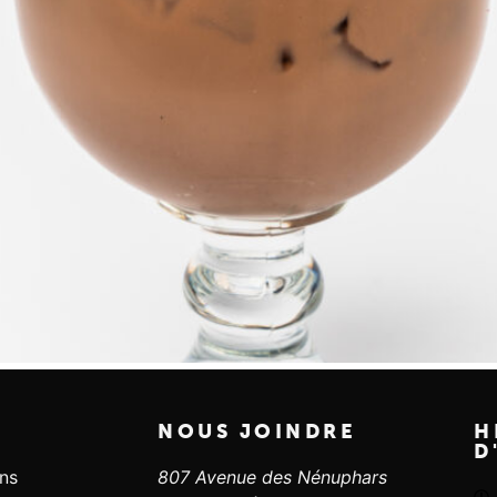
NOUS JOINDRE
H
D
ans
807 Avenue des Nénuphars