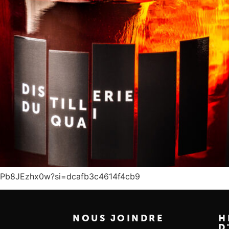
119Pb8JEzhx0w?si=dcafb3c4614f4cb9
NOUS JOINDRE
H
D