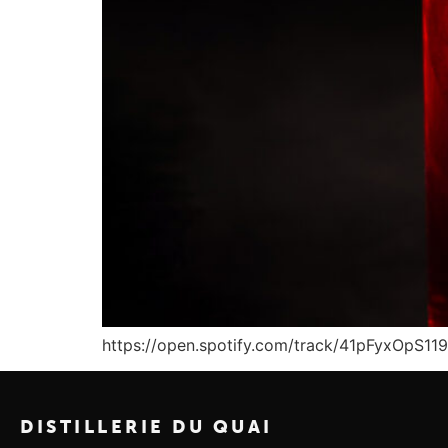
https://open.spotify.com/track/41pFyxOpS
DISTILLERIE DU QUAI