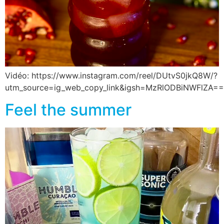
Vidéo: https://www.instagram.com/reel/DUtvS0jkQ8W/?
utm_source=ig_web_copy_link&igsh=MzRlODBiNWFlZA==
Feel the summer